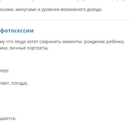
юсами, минусами и уровнем возможного дохода.
 фотосессии
му что люди хотят сохранить моменты: рождение ребёнка,
ники, личные портреты.
еру;
вет, погода).
щаются.