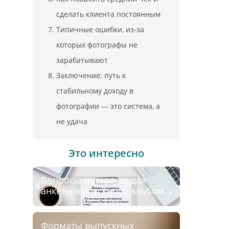
сделать клиента постоянным
Типичные ошибки, из-за
которых фотографы не
зарабатывают
Заключение: путь к
стабильному доходу в
фотографии — это система, а
не удача
Это интересно
Вопросы интервью для
анкеты выпускного альбома:
идеи для детсадов и школы
Форматы выпускных